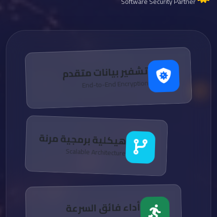
Software Security Partner
تشفير بيانات متقدم
End-to-End Encryption
هيكلية برمجية مرنة
Scalable Architecture
أداء فائق السرعة