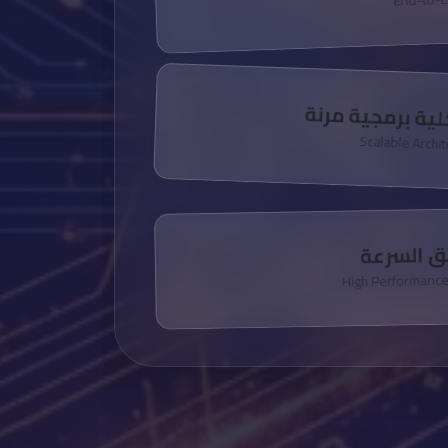
ية برمجية مرنة
Scalable Archi
ئق السرعة
High Performanc