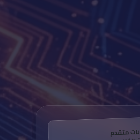
نات متقدم
End-to-E