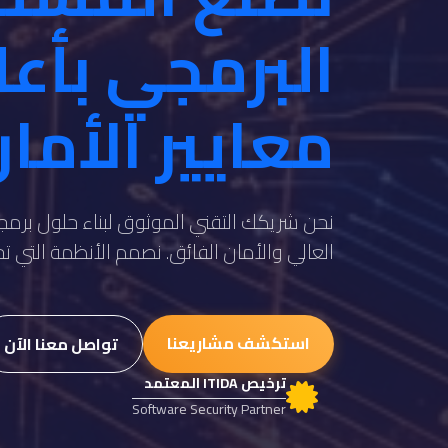
البرمجي بأع
معايير الأما
نحن شريكك التقني الموثوق لبناء حلول برمجي
العالي والأمان الفائق. نصمم الأنظمة التي 
استكشف مشاريعنا
تواصل معنا الآن
ترخيص ITIDA المعتمد
Software Security Partner