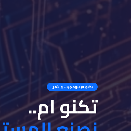
تكنو ام للبرمجيات والأمن
تكنو ام..
نصنع المست