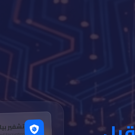
قبل
تشفير بيا
nd Encryption