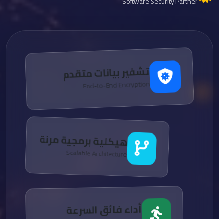
Software Security Partner
تشفير بيانات متقدم
End-to-End Encryption
هيكلية برمجية مرنة
Scalable Architecture
أداء فائق السرعة