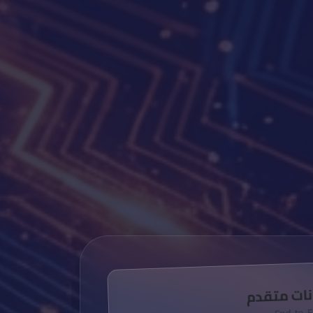
نات متقدم
End-to-E