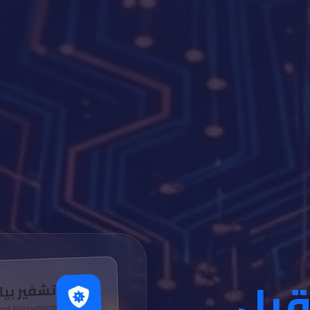
قبل
تشفير بيا
nd Encryption