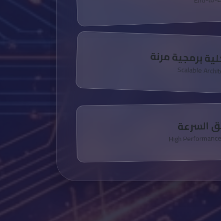
ية برمجية مرنة
Scalable Archi
ئق السرعة
High Performanc