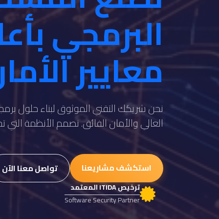
البرمجي بأع
معايير الأما
نحن شريكك التقني الموثوق لبناء حلول برمجي
العالي والأمان الفائق. نصمم الأنظمة التي 
استكشف مشاريعنا
تواصل معنا الآن
ترخيص ITIDA المعتمد
Software Security Partner