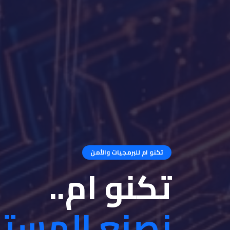
تكنو ام للبرمجيات والأمن
تكنو ام..
نصنع المست