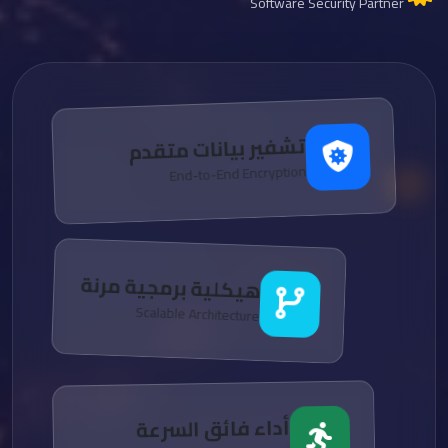
Software Security Partner
تشفير بيانات متقدم
End-to-End Encryption
هيكلية برمجية مرنة
Scalable Architecture
أداء فائق السرعة