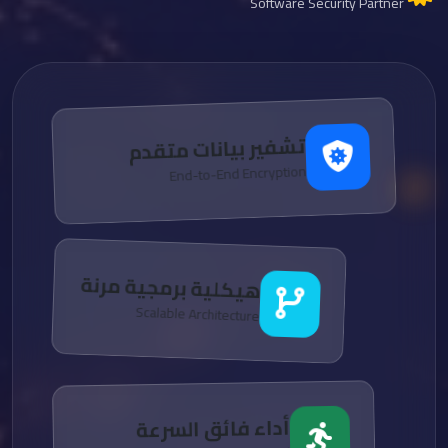
Software Security Partner
تشفير بيانات متقدم
End-to-End Encryption
هيكلية برمجية مرنة
Scalable Architecture
أداء فائق السرعة