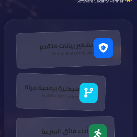
Software Security Partner
تشفير بيانات متقدم
End-to-End Encryption
هيكلية برمجية مرنة
Scalable Architecture
أداء فائق السرعة