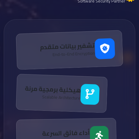
Software Security Partner
تشفير بيانات متقدم
End-to-End Encryption
هيكلية برمجية مرنة
Scalable Architecture
أداء فائق السرعة