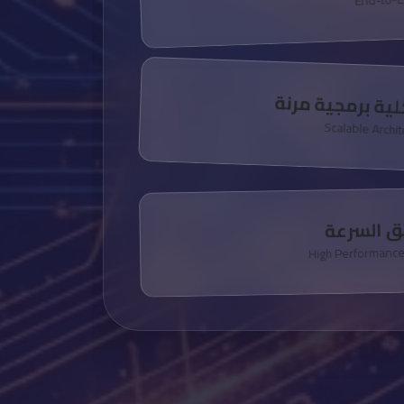
ية برمجية مرنة
Scalable Archi
ئق السرعة
High Performanc