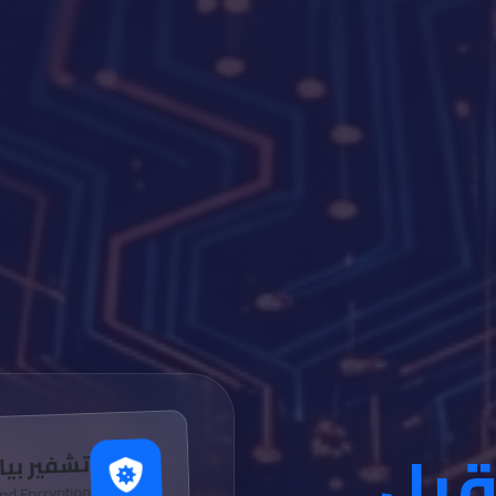
قبل
تشفير بيا
nd Encryption