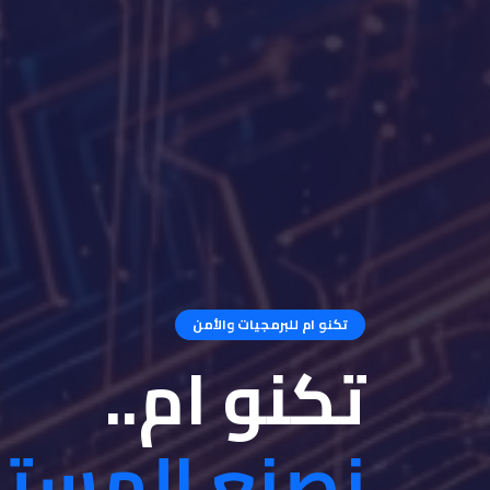
تكنو ام للبرمجيات والأمن
تكنو ام..
نصنع المست