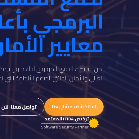
البرمجي بأع
معايير الأما
نحن شريكك التقني الموثوق لبناء حلول برمجي
العالي والأمان الفائق. نصمم الأنظمة التي 
استكشف مشاريعنا
تواصل معنا الآن
ترخيص ITIDA المعتمد
Software Security Partner