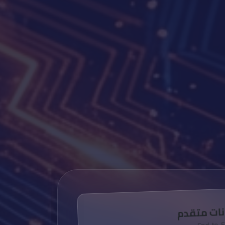
نات متقدم
End-to-E