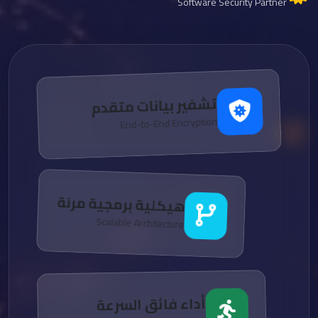
Software Security Partner
تشفير بيانات متقدم
End-to-End Encryption
هيكلية برمجية مرنة
Scalable Architecture
أداء فائق السرعة