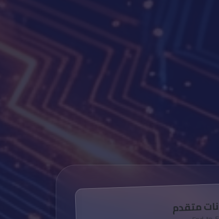
نات متقدم
End-to-E