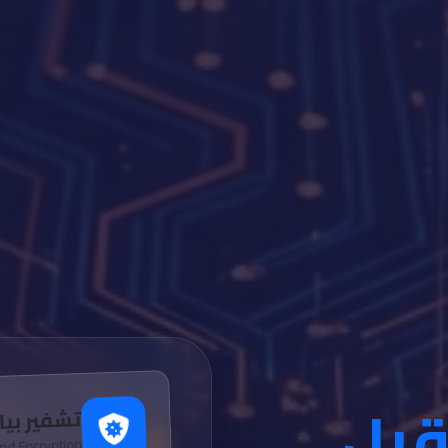
قبل
تشفير بيا
nd Encryption