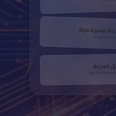
ية برمجية مرنة
Scalable Archi
ئق السرعة
High Performanc