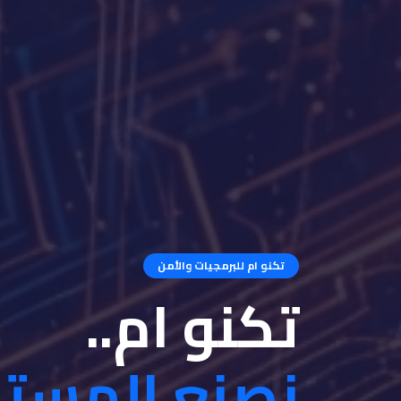
تكنو ام للبرمجيات والأمن
تكنو ام..
نصنع المست