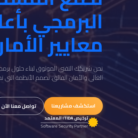
البرمجي بأع
معايير الأما
نحن شريكك التقني الموثوق لبناء حلول برمجي
العالي والأمان الفائق. نصمم الأنظمة التي 
استكشف مشاريعنا
تواصل معنا الآن
ترخيص ITIDA المعتمد
Software Security Partner