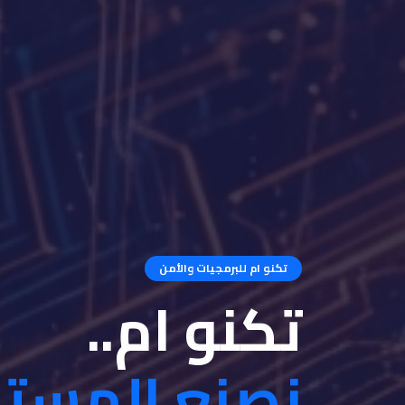
تكنو ام للبرمجيات والأمن
تكنو ام..
نصنع المست