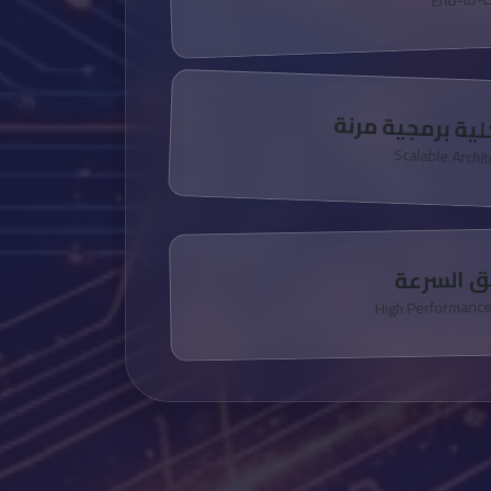
ية برمجية مرنة
Scalable Archi
ئق السرعة
High Performanc