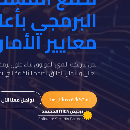
البرمجي بأع
معايير الأما
نحن شريكك التقني الموثوق لبناء حلول برمجي
العالي والأمان الفائق. نصمم الأنظمة التي 
استكشف مشاريعنا
تواصل معنا الآن
ترخيص ITIDA المعتمد
Software Security Partner