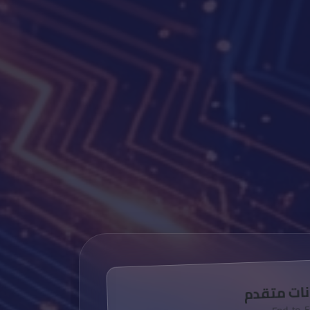
نات متقدم
End-to-E