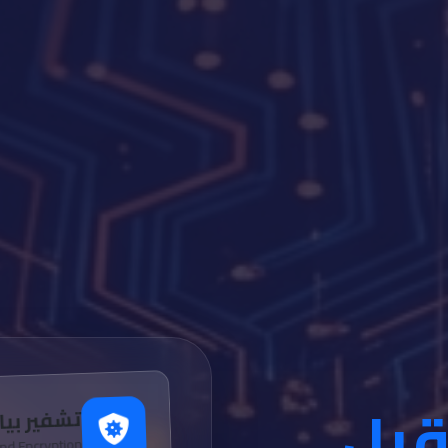
قبل
تشفير بيا
nd Encryption