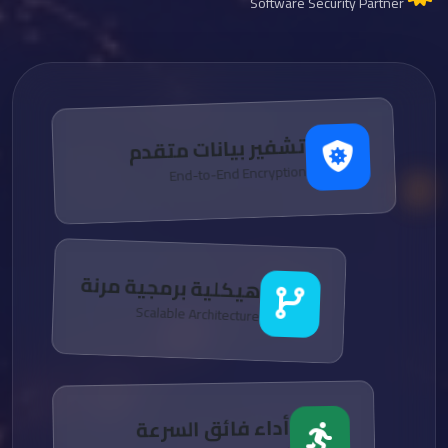
Software Security Partner
تشفير بيانات متقدم
End-to-End Encryption
هيكلية برمجية مرنة
Scalable Architecture
أداء فائق السرعة