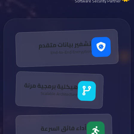
Software Security Partner
تشفير بيانات متقدم
End-to-End Encryption
هيكلية برمجية مرنة
Scalable Architecture
أداء فائق السرعة