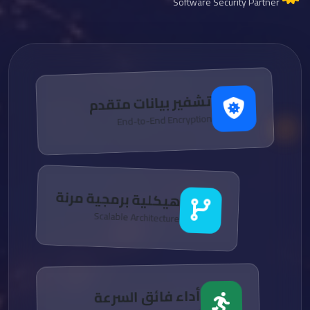
Software Security Partner
تشفير بيانات متقدم
End-to-End Encryption
هيكلية برمجية مرنة
Scalable Architecture
أداء فائق السرعة