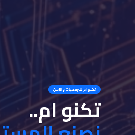
تكنو ام للبرمجيات والأمن
تكنو ام..
نصنع المست