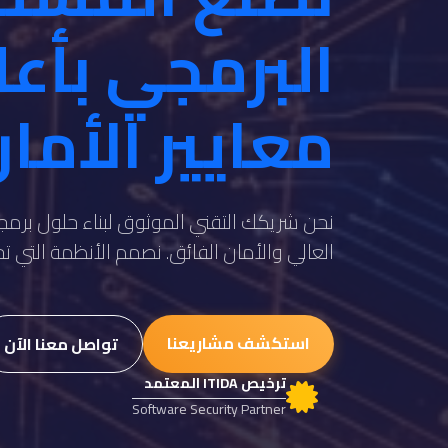
البرمجي بأع
معايير الأما
نحن شريكك التقني الموثوق لبناء حلول برمجي
العالي والأمان الفائق. نصمم الأنظمة التي 
استكشف مشاريعنا
تواصل معنا الآن
ترخيص ITIDA المعتمد
Software Security Partner