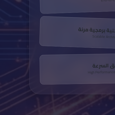
ية برمجية مرنة
Scalable Archi
ئق السرعة
High Performanc