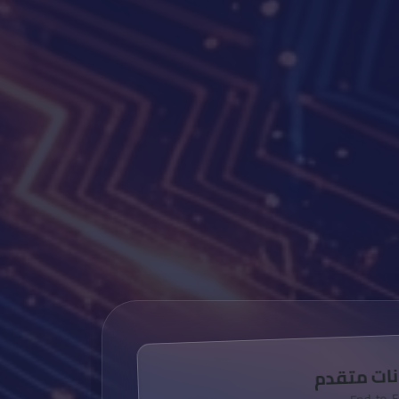
نات متقدم
End-to-E