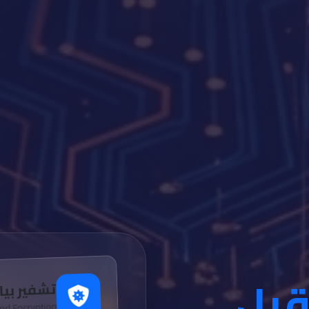
قبل
تشفير بيا
nd Encryption