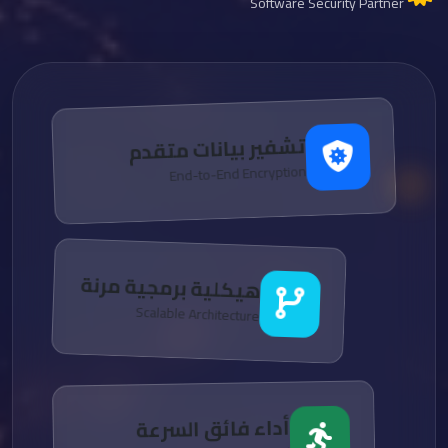
Software Security Partner
تشفير بيانات متقدم
End-to-End Encryption
هيكلية برمجية مرنة
Scalable Architecture
أداء فائق السرعة