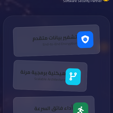
Software Security Partner
تشفير بيانات متقدم
End-to-End Encryption
هيكلية برمجية مرنة
Scalable Architecture
أداء فائق السرعة