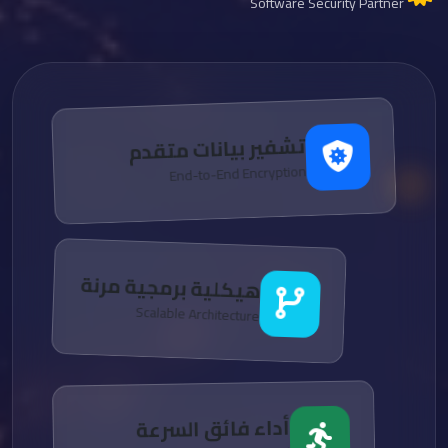
Software Security Partner
تشفير بيانات متقدم
End-to-End Encryption
هيكلية برمجية مرنة
Scalable Architecture
أداء فائق السرعة