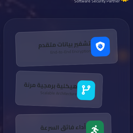
Software Security Partner
تشفير بيانات متقدم
End-to-End Encryption
هيكلية برمجية مرنة
Scalable Architecture
أداء فائق السرعة